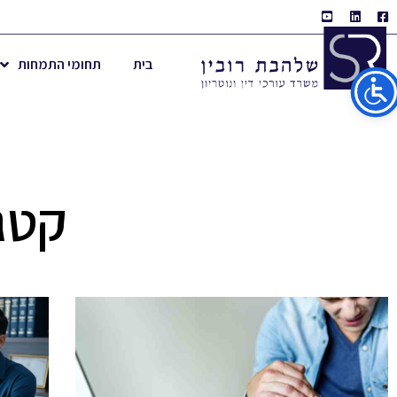
בית
תחומי התמחות
קטג