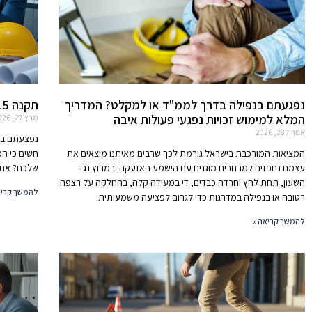
נפגעתם בנפילה בדרך לממ"ד או למקלט? המדריך
תקנה 15 ביטוח לאומי- מדריך מקיף לנפגעי עבודה
המלא למימוש זכויות נפגעי פעולות איבה
מרץ 27, 2026
אפריל 28, 2026
נפצעתם בעב
המציאות המורכבת בישראל גורמת לכך שרבים מאיתנו מוצאים את
חשים כי ה
עצמם נחפזים למרחבים מוגנים עם הישמע האזעקה. במרוץ נגד
שלכם? אתם
השעון, תחת לחץ וחרדה כבדים, די במעידה קלה, בהחלקה על רצפה
להמשך קריא
רטובה או בנפילה במדרגות כדי לגרום לפציעה משמעותית.
להמשך קריאה »