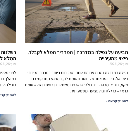
תביעה על נפילה במדרכה | המדריך המלא לקבלת
רשלנות ר
פיצוי מהעירייה
המלא לזכ
מרץ 26, 2026
מרץ 26, 2026
נפילה במדרכה נמנית עם התאונות השכיחות ביותר במרחב הציבורי
בישראל. די ברגע אחד של חוסר תשומת לב, במפגע תחזוקתי כגון
במהלך נית
שקע, בור או מכסה ביוב בולט או אבנים משתלבות רופפות שלא סומנו
הובילה לתג
כראוי – כדי לגרום לפציעה משמעותית.
להמשך קריא
להמשך קריאה »