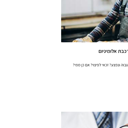
בת אלומיניום
בוה ונפצע? זכאי לפיצוי? אם כן ממי?