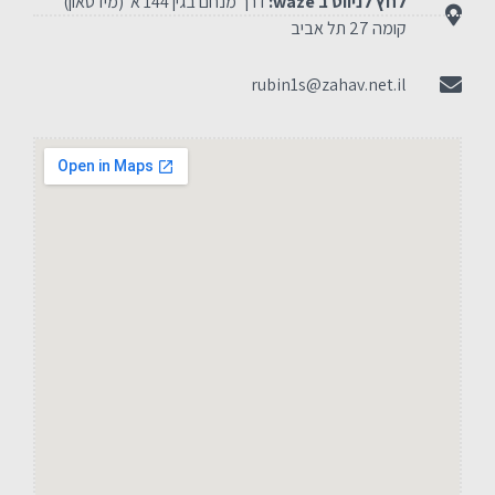
לחץ לניווט ב waze:
דרך מנחם בגין 144 א' (מידטאון)
קומה 27 תל אביב
rubin1s@zahav.net.il