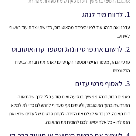
את גובה הפיצוי בהמשך. ריכזנו כאן רשימת פעולות מסודרת:
1. לדווח מיד לנהג
עדכנו את הנהג עוד לפני הירידה מהאוטובוס, כדי שתיווצר תיעוד ראשוני
לאירוע.
2. לרשום את פרטי הנהג ומספר קו האוטובוס
פרטי הנהג, מספר הרישוי ומספר הקו יסייעו לאתר את חברת הביטוח
הרלוונטית.
3. לאסוף פרטי עדים
פעמים רבות הנהג ממשיך בנסיעה ואינו מודע כלל לכך שהתאונה
התרחשה בתוך האוטובוס, ולעיתים אף מעדיף להתעלם כדי לא למלא
דוח תאונה. לכן כדאי לצלם את הזירה ולקחת פרטים של עדים שראו את
הנפילה – כל אלה יסייעו לכם להוכיח את התאונה.
4. לשמור את כרטיס הנסיעה או תיעוד הרב-קו