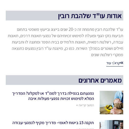
אודות עו"ד שלהבת רובין
עו"ד שלהבת רובין מתמחה זה כ-20 שנים בייצוג ובייעוץ משפטי בתחום
תביעות נזקי הגוף ופועלת למימוש זכויותיהם של נפגעי תאונות דרכים, תאונות
עבודה, רשלנות רפואית, תאונות תלמידים בבית הספר ומחוצה לו ותביעות
חיילים ושוטרים במהלך השירות. כמו כן, מייצגת עו"ד רובין נפגעים כתוצאה
ממקרי רשלנות שונים
קרא/י עוד
מאמרים אחרונים
נפגעתם בנפילה בדרך לממ"ד או למקלט? המדריך
המלא למימוש זכויות נפגעי פעולות איבה
המשך קריאה »
תקנה 15 ביטוח לאומי- מדריך מקיף לנפגעי עבודה