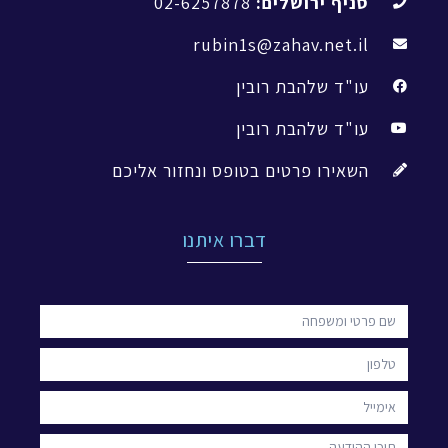
סניף ירושלים:
02-6257878
rubin1s@zahav.net.il
עו"ד שלהבת רובין
עו"ד שלהבת רובין
השאירו פרטים בטופס ונחזור אליכם
דברו איתנו