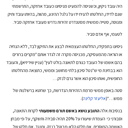
היה עובד ניקיון, וכשניסה להמעיט מניסיונו כעובד אחזקה, התרשמתי
שגם לדידו, החלטתו להניח ידו על גלגל ההינע, מהווה, בהיותו עובד ותיק
ומנוסה, סטייה ממשית מסטנדרט זהירות נדרש מעובד אחזקה סביר.
לטעמי, אף אדם סביר.
ניסיונו בתפקידו, החלטתו העצמאית לבצע את התיקון לבד, ללא הנחיה
או הוראה מהמעסיקה, מכניסה מקרה זה לגדר אותם "מקרים ברורים
בהם אשמו של העובד כגורם לתאונה בולט לעין" (עניין שיריזיאן), והעובד
הוא בבחינת מי ש"נטל סיכון בלתי מחושב וממשי, כתוצאה מהחלטתו
החופשית, ואותו סיכון הוא אשר גרם לנזק…
סטה באופן ממשי מרמת הזהירות הנדרשת, כך שחטא ברשלנות של
ממש…"(
אליעזר קלינה
).
בנסיבות אלה
התובע נושא באשם תורם משמעותי
לקרות התאונה,
וסבורני כי העמדת שיעורו על 20% תהיה סבירה ותשקף, על-פי מבחן
האשמה המוסרית, את חלקו הלא-מבוטל בנזק, ומנגד, את חלקן של